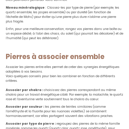
Niveau minéralogique
: Classez-les par type de pierre (par exemple, les
quartz ensemble, les jaspes ensemble) ou par dureté (en fonction de
l’échelle de Mohs) pour éviter qu’une pierre plus dure n’abîme une pierre
plus fragile.
Enfin, pour une meilleure conservation, rangez vos pierres dans une boîte ou
un espace dédié, à l’abri des chocs, du soleil (qui pourrait les décolorer) et de
l’humidité (qui peut les détériorer).
Pierres à associer ensemble
Associer les pierres entre elles permet de créer des synergies énergétiques
adaptées à vos besoins.
Voici quelques conseils pour bien les combiner en fonction de différents
critères.
Associer par chakra :
choisissez des pierres correspondant au même
chakra pour un travail énergétique ciblé. Par exemple, la malachite, le quartz
rose et l’aventurine verte soutiennent tous le chakra du cœur.
Associer par couleur :
les pierres de teintes similaires (comme
l’améthyste et la fluorite pour les nuances violettes) se combinent
harmonieusement, car elles partagent souvent des vibrations proches.
Associer par type de pierre :
regroupez des pierres de la même famille
minérale, comme les quartz (quartz clair, quartz rose, améthyste), pour