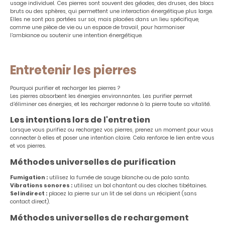
usage individuel. Ces pierres sont souvent des géodes, des druses, des blocs
bruts ou des sphères, qui permettent une interaction énergétique plus large.
Elles ne sont pas portées sur soi, mais placées dans un lieu spécifique,
comme une pièce de vie ou un espace de travail, pour harmoniser
l’ambiance ou soutenir une intention énergétique.
Entretenir les pierres
Pourquoi purifier et recharger les pierres ?
Les pierres absorbent les énergies environnantes. Les purifier permet
d’éliminer ces énergies, et les recharger redonne à la pierre toute sa vitalité.
Les intentions lors de l'entretien
Lorsque vous purifiez ou rechargez vos pierres, prenez un moment pour vous
connecter à elles et poser une intention claire. Cela renforce le lien entre vous
et vos pierres.
Méthodes universelles de purification
Fumigation :
utilisez la fumée de sauge blanche ou de palo santo.
Vibrations sonores :
utilisez un bol chantant ou des cloches tibétaines.
Sel indirect :
placez la pierre sur un lit de sel dans un récipient (sans
contact direct).
Méthodes universelles de rechargement