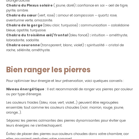
orange calcite.
Chakra du Plexus solaire
( jaune, doré)
:
confiance en soi – oeil de tigre,
pyrite, ambre.
Chakra du cœur
(vert, rose)
:
amour et compassion – quartz rose,
aventurine verte, amazonite.
Chakra de la gorge
(bleu clair, turquoise)
:
communication – calcédoine
bleue, apatite, turquoise.
Chakra du troisième œil / frontal
(bleu foncé)
:
intuition – améthyste,
labradorite, sodalite.
Chakra couronne
(transparent, blanc, violet)
:
spiritualité – cristal de
roche, sélénite, améthyste.
Bien ranger les pierres
Pour optimiser leur énergie et leur préservation, voici quelques conseils :
Niveau énergétique
: Il est recommandé de ranger vos pierres par couleur
ou par type d'énergie.
Les couleurs froides (bleu, rose, vert, violet...) peuvent être regroupées
ensemble, tout comme les couleurs chaudes (noir, marron, rouge, jaune,
orange...).
Séparez les pierres calmantes des pierres dynamisantes pour éviter que
leurs énergies ne s’entrechoquent.
Évitez de placer des pierres aux couleurs chaudes dans votre chambre, car
elles pourraient perturber votre sommeil.