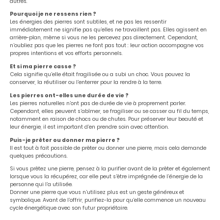
autres.
Pourquoi je ne ressens rien ?
Les énergies des pierres sont subtiles, et ne pas les ressentir
immédiatement ne signifie pas qu’elles ne travaillent pas. Elles agissent en
arrière-plan, même si vous ne les percevez pas directement. Cependant,
n’oubliez pas que les pierres ne font pas tout : leur action accompagne vos
propres intentions et vos efforts personnels.
Et si ma pierre casse ?
Cela signifie qu’elle était fragilisée ou a subi un choc. Vous pouvez la
conserver, la réutiliser ou l’enterrer pour la rendre à la terre.
Les pierres ont-elles une durée de vie ?
Les pierres naturelles n’ont pas de durée de vie à proprement parler.
Cependant, elles peuvent s’abîmer, se fragiliser ou se casser au fil du temps,
notamment en raison de chocs ou de chutes. Pour préserver leur beauté et
leur énergie, il est important d’en prendre soin avec attention.
Puis-je prêter ou donner ma pierre ?
Il est tout à fait possible de prêter ou donner une pierre, mais cela demande
quelques précautions.
Si vous prêtez une pierre, pensez à la purifier avant de la prêter et également
lorsque vous la récupérez, car elle peut s’être imprégnée de l’énergie de la
personne qui l’a utilisée.
Donner une pierre que vous n’utilisez plus est un geste généreux et
symbolique. Avant de l’offrir, purifiez-la pour qu’elle commence un nouveau
cycle énergétique avec son futur propriétaire.