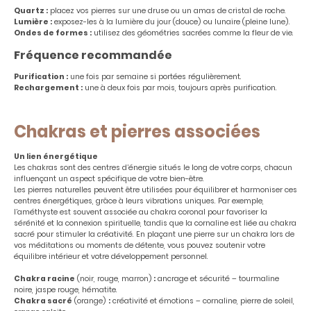
Quartz :
placez vos pierres sur une druse ou un amas de cristal de roche.
Lumière :
exposez-les à la lumière du jour (douce) ou lunaire (pleine lune).
Ondes de formes :
utilisez des géométries sacrées comme la fleur de vie.
Fréquence recommandée
Purification :
une fois par semaine si portées régulièrement.
Rechargement :
une à deux fois par mois, toujours après purification.
Chakras et pierres associées
Un lien énergétique
Les chakras sont des centres d’énergie situés le long de votre corps, chacun
influençant un aspect spécifique de votre bien-être.
Les pierres naturelles peuvent être utilisées pour équilibrer et harmoniser ces
centres énergétiques, grâce à leurs vibrations uniques. Par exemple,
l’améthyste est souvent associée au chakra coronal pour favoriser la
sérénité et la connexion spirituelle, tandis que la cornaline est liée au chakra
sacré pour stimuler la créativité. En plaçant une pierre sur un chakra lors de
vos méditations ou moments de détente, vous pouvez soutenir votre
équilibre intérieur et votre développement personnel.
Chakra racine
(noir, rouge, marron)
:
ancrage et sécurité – tourmaline
noire, jaspe rouge, hématite.
Chakra sacré
(orange)
:
créativité et émotions – cornaline, pierre de soleil,