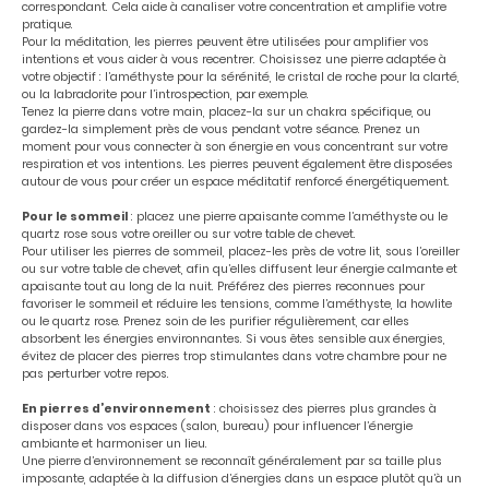
correspondant. Cela aide à canaliser votre concentration et amplifie votre
pratique.
Pour la méditation, les pierres peuvent être utilisées pour amplifier vos
intentions et vous aider à vous recentrer. Choisissez une pierre adaptée à
votre objectif : l’améthyste pour la sérénité, le cristal de roche pour la clarté,
ou la labradorite pour l’introspection, par exemple.
Tenez la pierre dans votre main, placez-la sur un chakra spécifique, ou
gardez-la simplement près de vous pendant votre séance. Prenez un
moment pour vous connecter à son énergie en vous concentrant sur votre
respiration et vos intentions. Les pierres peuvent également être disposées
autour de vous pour créer un espace méditatif renforcé énergétiquement.
Pour le sommeil
: placez une pierre apaisante comme l’améthyste ou le
quartz rose sous votre oreiller ou sur votre table de chevet.
Pour utiliser les pierres de sommeil, placez-les près de votre lit, sous l’oreiller
ou sur votre table de chevet, afin qu’elles diffusent leur énergie calmante et
apaisante tout au long de la nuit. Préférez des pierres reconnues pour
favoriser le sommeil et réduire les tensions, comme l’améthyste, la howlite
ou le quartz rose. Prenez soin de les purifier régulièrement, car elles
absorbent les énergies environnantes. Si vous êtes sensible aux énergies,
évitez de placer des pierres trop stimulantes dans votre chambre pour ne
pas perturber votre repos.
En pierres d’environnement
: choisissez des pierres plus grandes à
disposer dans vos espaces (salon, bureau) pour influencer l’énergie
ambiante et harmoniser un lieu.
Une pierre d’environnement se reconnaît généralement par sa taille plus
imposante, adaptée à la diffusion d’énergies dans un espace plutôt qu’à un