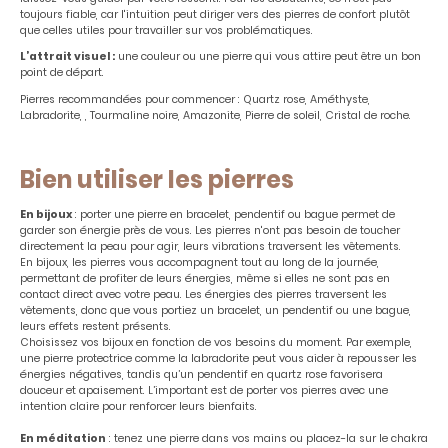
toujours fiable, car l'intuition peut diriger vers des pierres de confort plutôt
que celles utiles pour travailler sur vos problématiques.
L’attrait visuel :
une couleur ou une pierre qui vous attire peut être un bon
point de départ.
Pierres recommandées pour commencer : Quartz rose, Améthyste,
Labradorite, , Tourmaline noire, Amazonite, Pierre de soleil, Cristal de roche.
Bien utiliser les pierres
En bijoux
: porter une pierre en bracelet, pendentif ou bague permet de
garder son énergie près de vous. Les pierres n'ont pas besoin de toucher
directement la peau pour agir, leurs vibrations traversent les vêtements.
En bijoux, les pierres vous accompagnent tout au long de la journée,
permettant de profiter de leurs énergies, même si elles ne sont pas en
contact direct avec votre peau. Les énergies des pierres traversent les
vêtements, donc que vous portiez un bracelet, un pendentif ou une bague,
leurs effets restent présents.
Choisissez vos bijoux en fonction de vos besoins du moment. Par exemple,
une pierre protectrice comme la labradorite peut vous aider à repousser les
énergies négatives, tandis qu’un pendentif en quartz rose favorisera
douceur et apaisement. L’important est de porter vos pierres avec une
intention claire pour renforcer leurs bienfaits.
En méditation
: tenez une pierre dans vos mains ou placez-la sur le chakra