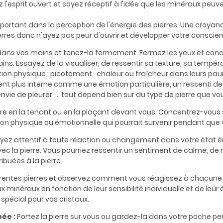
 l'esprit ouvert et soyez réceptif à l'idée que les minéraux peuv
portant dans la perception de l'énergie des pierres. Une croyanc
erres donc n'ayez pas peur d'ouvrir et développer votre conscienc
 dans vos mains et tenez-la fermement. Fermez les yeux et conc
ins. Essayez de la visualiser, de ressentir sa texture, sa tempér
on physique : picotement, chaleur ou fraîcheur dans leurs pau
nt plus interne comme une émotion particulière, un ressenti de l
ie de pleurer, ... tout dépend bien sur du type de pierre que vo
re en la tenant ou en la plaçant devant vous. Concentrez-vous s
on physique ou émotionnelle qui pourrait survenir pendant que 
yez attentif à toute réaction ou changement dans votre état 
c la pierre. Vous pourriez ressentir un sentiment de calme, de 
ibuées à la pierre.
érentes pierres et observez comment vous réagissez à chacune
 minéraux en fonction de leur sensibilité individuelle et de leur
spécial pour vos cristaux.
née :
Portez la pierre sur vous ou gardez-la dans votre poche pen