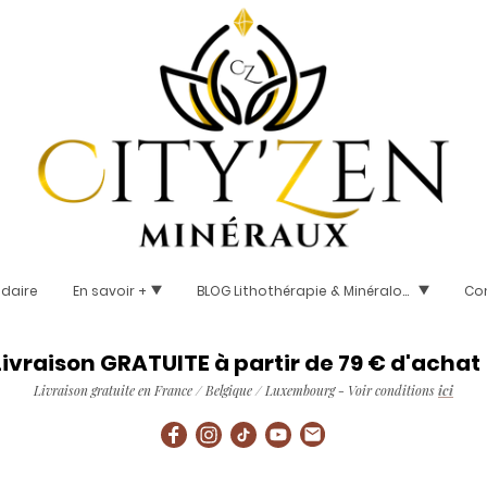
idaire
En savoir +
BLOG Lithothérapie & Minéralogie
Co
Livraison GRATUITE à partir de 79 € d'achat 
Livraison gratuite en France / Belgique / Luxembourg - Voir conditions
ici