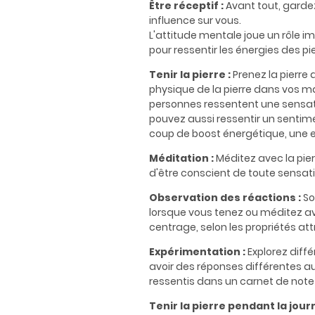
Être réceptif :
Avant tout, gardez
influence sur vous.
L'attitude mentale joue un rôle im
pour ressentir les énergies des pi
Tenir la pierre :
Prenez la pierre
physique de la pierre dans vos ma
personnes ressentent une sensati
pouvez aussi ressentir un sentime
coup de boost énergétique, une env
Méditation :
Méditez avec la pier
d'être conscient de toute sensati
Observation des réactions :
So
lorsque vous tenez ou méditez ave
centrage, selon les propriétés attr
Expérimentation :
Explorez diff
avoir des réponses différentes aux
ressentis dans un carnet de note 
Tenir la pierre pendant la jour