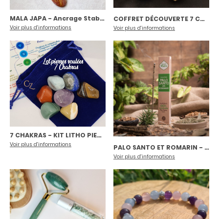
MALA JAPA - Ancrage Stabilité Sérénité | Bois fossile
|
01479
COFFRET DÉCOUVERTE 7 CHAKRAS
Voir plus d'informations
Voir plus d'informations
7 CHAKRAS - KIT LITHO PIERRES ROULÉES
|
00002
Voir plus d'informations
PALO SANTO ET ROMARIN - Sagrada Madré
Voir plus d'informations