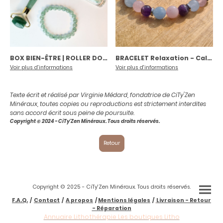
BOX BIEN-ÊTRE | ROLLER DOUBLE + ROLL-ON STICK + BRACELET - AVENTURINE VERTE
BRACELET Relaxation - Calme - Apaisement
Voir plus d'informations
Voir plus d'informations
Texte écrit et réalisé par Virginie Médard, fondatrice de CiTy'Zen
Minéraux, toutes copies ou reproductions est strictement interdites
sans accord écrit sous peine de poursuite.
Copyright © 2024 - CiTy'Zen Minéraux. Tous droits réservés.
Retour
Copyright © 2025 - CiTy'Zen Minéraux. Tous droits réservés.
F.A.Q.
/
Contact
/
A propos
/
Mentions légales
/
Livraison - Retour
- Réparation
Annuaire Lithothérapie Les boutiques Litho