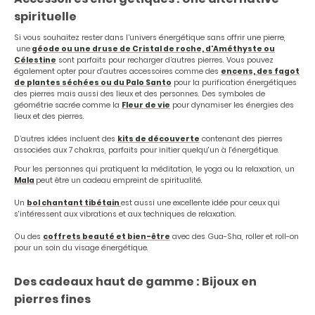
spirituelle
Si vous souhaitez rester dans l’univers énergétique sans offrir une pierre,
une
géode ou une druse de Cristal de roche, d'Améthyste ou
Célestine
sont parfaits pour recharger d’autres pierres. Vous pouvez
également opter pour d'autres accessoires comme des
encens, des fagot
de plantes séchées ou du Palo Santo
pour la purification énergétiques
des pierres mais aussi des lieux et des personnes. Des symboles de
géométrie sacrée comme la
Fleur de vie
pour dynamiser les énergies des
lieux et des pierres.
D’autres idées incluent des
kits de découverte
contenant des pierres
associées aux 7 chakras, parfaits pour initier quelqu'un à l'énergétique.
Pour les personnes qui pratiquent la méditation, le yoga ou la relaxation, un
Mala
peut être un cadeau empreint de spiritualité.
Un
bol chantant tibétain
est aussi une excellente idée pour ceux qui
s'intéressent aux vibrations et aux techniques de relaxation.
Ou des
coffrets beauté et bien-être
avec des Gua-Sha, roller et roll-on
pour un soin du visage énergétique.
Des cadeaux haut de gamme : Bijoux en
pierres fines