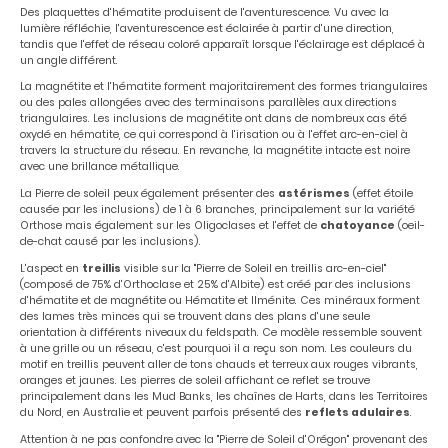
Des plaquettes d'hématite produisent de l'aventurescence. Vu avec la
lumière réfléchie, l'aventurescence est éclairée à partir d'une direction,
tandis que l'effet de réseau coloré apparaît lorsque l'éclairage est déplacé à
un angle différent.
La magnétite et l'hématite forment majoritairement des formes triangulaires
ou des pales allongées avec des terminaisons parallèles aux directions
triangulaires. Les inclusions de magnétite ont dans de nombreux cas été
oxydé en hématite, ce qui correspond à l'irisation ou à l'effet arc-en-ciel à
travers la structure du réseau. En revanche, la magnétite intacte est noire
avec une brillance métallique.
La Pierre de soleil peux également présenter des
astérismes
(effet étoile
causée par les inclusions) de 1 à 6 branches, principalement sur la variété
Orthose mais également sur les Oligoclases et l'effet de
chatoyance
(oeil-
de-chat causé par les inclusions).
L'aspect en
treillis
visible sur la "Pierre de Soleil en treillis arc-en-ciel"
(composé de 75% d'Orthoclase et 25% d'Albite) est créé par des inclusions
d'hématite et de magnétite ou Hématite et Ilménite. Ces minéraux forment
des lames très minces qui se trouvent dans des plans d'une seule
orientation à différents niveaux du feldspath. Ce modèle ressemble souvent
à une grille ou un réseau, c'est pourquoi il a reçu son nom. Les couleurs du
motif en treillis peuvent aller de tons chauds et terreux aux rouges vibrants,
oranges et jaunes. Les pierres de soleil affichant ce reflet se trouve
principalement dans les Mud Banks, les chaînes de Harts, dans les Territoires
du Nord, en Australie et peuvent parfois présenté des
reflets adulaires
.
Attention à ne pas confondre avec la "Pierre de Soleil d'Orégon" provenant des