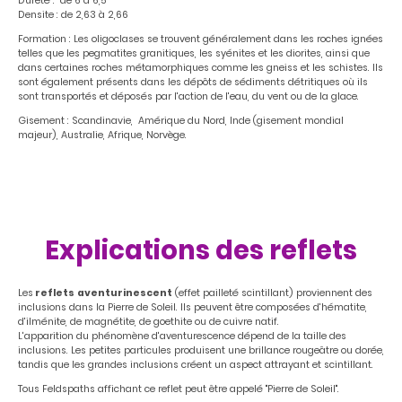
Dureté : de 6 à 6,5
Densite : de 2,63 à 2,66
Formation : Les oligoclases se trouvent généralement dans les roches ignées
telles que les pegmatites granitiques, les syénites et les diorites, ainsi que
dans certaines roches métamorphiques comme les gneiss et les schistes. Ils
sont également présents dans les dépôts de sédiments détritiques où ils
sont transportés et déposés par l'action de l'eau, du vent ou de la glace.
Gisement : Scandinavie, Amérique du Nord, Inde (gisement mondial
majeur), Australie, Afrique, Norvège.
Explications des reflets
Les
reflets
aventurinescent
(effet pailleté scintillant) proviennent des
inclusions dans la Pierre de Soleil. Ils peuvent être composées d'hématite,
d'ilménite, de magnétite, de goethite ou de cuivre natif.
L'apparition du phénomène d'aventurescence dépend de la taille des
inclusions. Les petites particules produisent une brillance rougeâtre ou dorée,
tandis que les grandes inclusions créent un aspect attrayant et scintillant.
Tous Feldspaths affichant ce reflet peut être appelé "Pierre de Soleil".