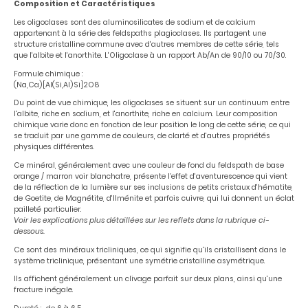
Composition et Caractéristiques
Les oligoclases sont des aluminosilicates de sodium et de calcium
appartenant à la série des feldspaths plagioclases. Ils partagent une
structure cristalline commune avec d'autres membres de cette série, tels
que l'albite et l'anorthite. L'Oligoclase à un rapport Ab/An de 90/10 ou 70/30.
Formule chimique :
(Na,Ca)[Al(Si,Al)Si]2O8
Du point de vue chimique, les oligoclases se situent sur un continuum entre
l'albite, riche en sodium, et l'anorthite, riche en calcium. Leur composition
chimique varie donc en fonction de leur position le long de cette série, ce qui
se traduit par une gamme de couleurs, de clarté et d'autres propriétés
physiques différentes.
Ce minéral, généralement avec une couleur de fond du feldspath de base
orange / marron voir blanchatre, présente l’effet d'aventurescence qui vient
de la réflection de la lumière sur ses inclusions de petits cristaux d'hématite,
de Goetite, de Magnétite, d'Ilménite et parfois cuivre, qui lui donnent un éclat
pailleté particulier.
Voir les explications plus détaillées sur les reflets dans la rubrique ci-
dessous.
Ce sont des minéraux tricliniques, ce qui signifie qu'ils cristallisent dans le
système triclinique, présentant une symétrie cristalline asymétrique.
Ils affichent généralement un clivage parfait sur deux plans, ainsi qu'une
fracture inégale.