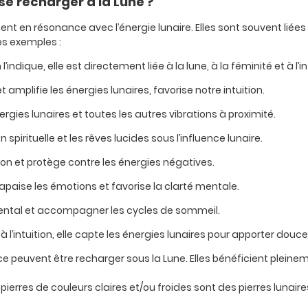
se recharger à la Lune ?
nt en résonance avec l’énergie lunaire. Elles sont souvent liées à 
es exemples :
ndique, elle est directement liée à la lune, à la féminité et à l’in
 amplifie les énergies lunaires, favorise notre intuition.
nergies lunaires et toutes les autres vibrations à proximité.
 spirituelle et les rêves lucides sous l’influence lunaire.
uition et protège contre les énergies négatives.
 apaise les émotions et favorise la clarté mentale.
mental et accompagner les cycles de sommeil.
t à l’intuition, elle capte les énergies lunaires pour apporter dou
uce peuvent être recharger sous la Lune. Elles bénéficient plei
pierres de couleurs claires et/ou froides sont des pierres lunaire