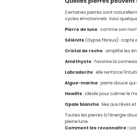
Quelles pierres peuvent 
Certaines pierres sont naturelleme
cycles émotionnels. Voici quelqu
Pierre de lune
: comme son nom l’i
Sélénite
(Gypse fibreux): capte et
Cristal de roche
: amplifie les é
Améthyste
: favorise la connexion
Labradorite
: elle renforce l’int
Aigue-marine
: pierre douce qui
Howlite
: idéale pour calmer le 
Opale blanche
: liée aux rêves e
Toutes les pierres à l'énergie do
pleine lune.
Comment les reconnaitre :
Les 