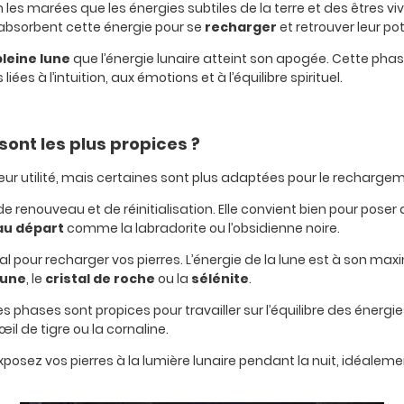
 les marées que les énergies subtiles de la terre et des êtres v
, absorbent cette énergie pour se
recharger
et retrouver leur po
pleine lune
que l’énergie lunaire atteint son apogée. Cette phase
 liées à l’intuition, aux émotions et à l’équilibre spirituel.
sont les plus propices ?
leur utilité, mais certaines sont plus adaptées pour le rechargem
e renouveau et de réinitialisation. Elle convient bien pour poser
u départ
comme la labradorite ou l’obsidienne noire.
l pour recharger vos pierres. L’énergie de la lune est à son maxi
lune
, le
cristal de roche
ou la
sélénite
.
es phases sont propices pour travailler sur l’équilibre des énergi
l de tigre ou la cornaline.
posez vos pierres à la lumière lunaire pendant la nuit, idéalem