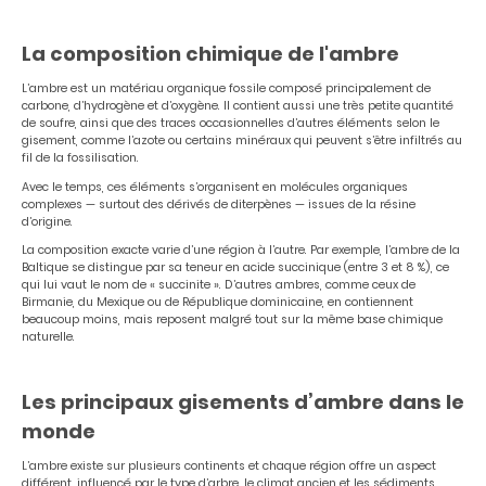
La composition chimique de l'ambre
L’ambre est un matériau organique fossile composé principalement de
carbone, d’hydrogène et d’oxygène. Il contient aussi une très petite quantité
de soufre, ainsi que des traces occasionnelles d’autres éléments selon le
gisement, comme l’azote ou certains minéraux qui peuvent s’être infiltrés au
fil de la fossilisation.
Avec le temps, ces éléments s’organisent en molécules organiques
complexes — surtout des dérivés de diterpènes — issues de la résine
d’origine.
La composition exacte varie d’une région à l’autre. Par exemple, l’ambre de la
Baltique se distingue par sa teneur en acide succinique (entre 3 et 8 %), ce
qui lui vaut le nom de « succinite ». D’autres ambres, comme ceux de
Birmanie, du Mexique ou de République dominicaine, en contiennent
beaucoup moins, mais reposent malgré tout sur la même base chimique
naturelle.
Les principaux gisements d’ambre dans le
monde
L’ambre existe sur plusieurs continents et chaque région offre un aspect
différent, influencé par le type d’arbre, le climat ancien et les sédiments.