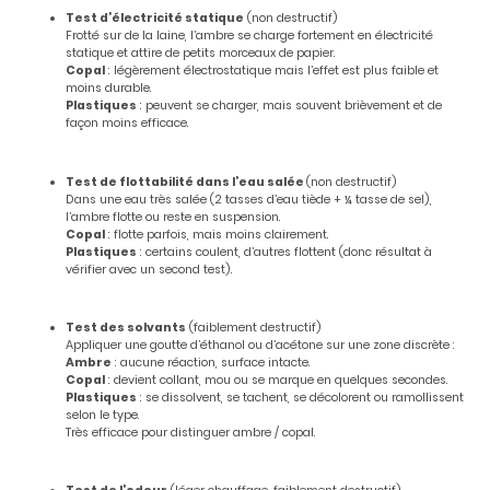
Test d’électricité statique
(non destructif)
Frotté sur de la laine, l’ambre se charge fortement en électricité
statique et attire de petits morceaux de papier.
Copal
: légèrement électrostatique mais l’effet est plus faible et
moins durable.
Plastiques
: peuvent se charger, mais souvent brièvement et de
façon moins efficace.
Test de flottabilité dans l’eau salée
(non destructif)
Dans une eau très salée (2 tasses d’eau tiède + ¼ tasse de sel),
l’ambre flotte ou reste en suspension.
Copal
: flotte parfois, mais moins clairement.
Plastiques
: certains coulent, d’autres flottent (donc résultat à
vérifier avec un second test).
Test des solvants
(faiblement destructif)
Appliquer une goutte d’éthanol ou d’acétone sur une zone discrète :
Ambre
: aucune réaction, surface intacte.
Copal
: devient collant, mou ou se marque en quelques secondes.
Plastiques
: se dissolvent, se tachent, se décolorent ou ramollissent
selon le type.
Très efficace pour distinguer ambre / copal.