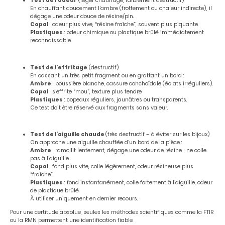
Test de l’odeur
(léger chauffage, faiblement destructif)
En chauffant doucement l’ambre (frottement ou chaleur indirecte), il
dégage une odeur douce de résine/pin.
Copal
: odeur plus vive, “résine fraîche”, souvent plus piquante.
Plastiques
: odeur chimique ou plastique brûlé immédiatement
reconnaissable.
Test de l’effritage
(destructif)
En cassant un très petit fragment ou en grattant un bord :
Ambre
: poussière blanche, cassure conchoïdale (éclats irréguliers).
Copal
: s’effrite “mou”, texture plus tendre.
Plastiques
: copeaux réguliers, jaunâtres ou transparents.
Ce test doit être réservé aux fragments sans valeur.
Test de l’aiguille chaude
(très destructif – à éviter sur les bijoux)
On approche une aiguille chauffée d’un bord de la pièce :
Ambre
: ramollit lentement, dégage une odeur de résine ; ne colle
pas à l’aiguille.
Copal
: fond plus vite, colle légèrement, odeur résineuse plus
“fraîche”.
Plastiques
: fond instantanément, colle fortement à l’aiguille, odeur
de plastique brûlé.
À utiliser uniquement en dernier recours.
Pour une certitude absolue, seules les méthodes scientifiques comme la FTIR
ou la RMN permettent une identification fiable.