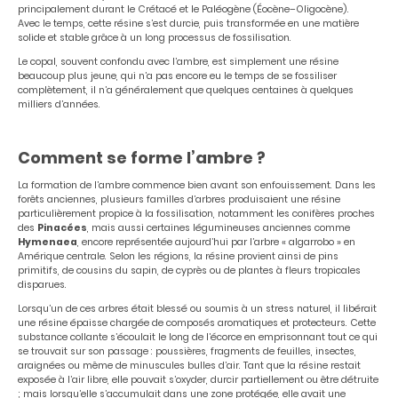
principalement durant le Crétacé et le Paléogène (Éocène–Oligocène).
Avec le temps, cette résine s’est durcie, puis transformée en une matière
solide et stable grâce à un long processus de fossilisation.
Le copal, souvent confondu avec l’ambre, est simplement une résine
beaucoup plus jeune, qui n’a pas encore eu le temps de se fossiliser
complètement, il n’a généralement que quelques centaines à quelques
milliers d’années.
Comment se forme l’ambre ?
La formation de l’ambre commence bien avant son enfouissement. Dans les
forêts anciennes, plusieurs familles d’arbres produisaient une résine
particulièrement propice à la fossilisation, notamment les conifères proches
des
Pinacées
, mais aussi certaines légumineuses anciennes comme
Hymenaea
, encore représentée aujourd’hui par l’arbre « algarrobo » en
Amérique centrale. Selon les régions, la résine provient ainsi de pins
primitifs, de cousins du sapin, de cyprès ou de plantes à fleurs tropicales
disparues.
Lorsqu’un de ces arbres était blessé ou soumis à un stress naturel, il libérait
une résine épaisse chargée de composés aromatiques et protecteurs. Cette
substance collante s’écoulait le long de l’écorce en emprisonnant tout ce qui
se trouvait sur son passage : poussières, fragments de feuilles, insectes,
araignées ou même de minuscules bulles d’air. Tant que la résine restait
exposée à l’air libre, elle pouvait s’oxyder, durcir partiellement ou être détruite
; mais lorsqu’elle s’accumulait dans une zone protégée, elle avait une