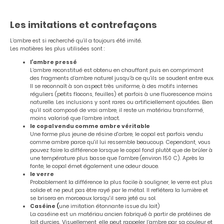
Les imitations et contrefaçons
L’ambre est si recherché qu’il a toujours été imité.
Les matières les plus utilisées sont :
l’ambre pressé
L’ambre reconstitué est obtenu en chauffant puis en comprimant
des fragments d’ambre naturel jusqu’à ce qu’ils se soudent entre eux.
Il se reconnaît à son aspect très uniforme, à des motifs internes
réguliers (petits flocons, feuilles) et parfois à une fluorescence moins
naturelle. Les inclusions y sont rares ou artificiellement ajoutées. Bien
qu’il soit composé de vrai ambre, il reste un matériau transformé,
moins valorisé que l’ambre intact.
le copal vendu comme ambre véritable
Une forme plus jeune de résine d'arbre, le copal est parfois vendu
comme ambre parce qu'il lui ressemble beaucoup. Cependant, vous
pouvez faire la différence lorsque le copal fond plutôt que de brûler à
une température plus basse que l'ambre (environ 150 C). Après la
fonte, le copal émet également une odeur douce.
le verre
Probablement la différence la plus facile à souligner, le verre est plus
solide et ne peut pas être rayé par le métal. Il reflétera la lumière et
se brisera en morceaux lorsqu'il sera jeté au sol.
Caséine (
une imitation étonnante issue du lait)
La caséine est un matériau ancien fabriqué à partir de protéines de
lait durcies. Visuellement, elle peut rappeler l’ambre par sa couleur et