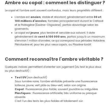
Ambre ou copal : comment les distinguer ?
Le copal et l’ambre sont souvent confondus, mais leurs propriétés diffèrent :
L’ambre est
ancien
, stable et résistant, généralement entre
30 et
100 millions d’années
, formées principalement durant le Crétacé
et le Paléogène (Éocène–Oligocène), parfois davantage selon les
gisements.
Le copal est
jeune
, plus tendre et sensible aux solvant. Il date
généralement de
cent à 100 000 ans
, parfois jusqu’à un maximum
d’environ 1 million d’années, ce qui correspond aux périodes Holocène,
Pléistocène et, pour les plus vieux copals, au Pliocène tardif.
Comment reconnaître l’ambre véritable ?
Quelques indices permettent d’orienter son jugement (du test le plus doux
au plus destructif) :
Test UV
(non destructif)
Sous lumière noire, l’ambre véritable présente une fluorescence
laiteuse, jaune, vert pâle ou bleu-vert, selon son origine.
Copal
: fluorescence plus faible, souvent jaunâtre ou irrégulière.
Plastiques
: fluorescence artificielle, très uniforme ou presque
absente.
C’est l’un des tests les plus fiables et totalement sûr.