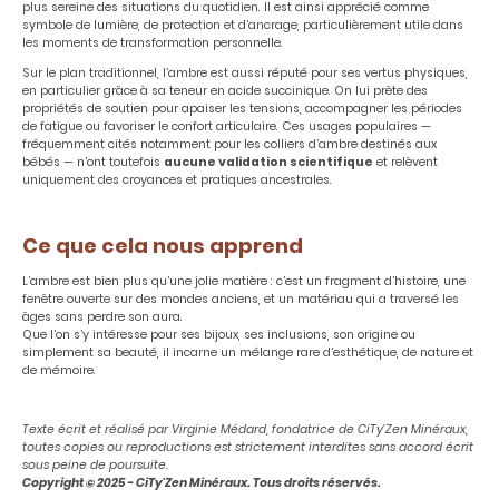
plus sereine des situations du quotidien. Il est ainsi apprécié comme
symbole de lumière, de protection et d’ancrage, particulièrement utile dans
les moments de transformation personnelle.
Sur le plan traditionnel, l’ambre est aussi réputé pour ses vertus physiques,
en particulier grâce à sa teneur en acide succinique. On lui prête des
propriétés de soutien pour apaiser les tensions, accompagner les périodes
de fatigue ou favoriser le confort articulaire. Ces usages populaires —
fréquemment cités notamment pour les colliers d’ambre destinés aux
bébés — n’ont toutefois
aucune validation scientifique
et relèvent
uniquement des croyances et pratiques ancestrales.
Ce que cela nous apprend
L’ambre est bien plus qu’une jolie matière : c’est un fragment d’histoire, une
fenêtre ouverte sur des mondes anciens, et un matériau qui a traversé les
âges sans perdre son aura.
Que l’on s’y intéresse pour ses bijoux, ses inclusions, son origine ou
simplement sa beauté, il incarne un mélange rare d’esthétique, de nature et
de mémoire.
Texte écrit et réalisé par Virginie Médard, fondatrice de CiTy'Zen Minéraux,
toutes copies ou reproductions est strictement interdites sans accord écrit
sous peine de poursuite.
Copyright © 2025 - CiTy'Zen Minéraux. Tous droits réservés.