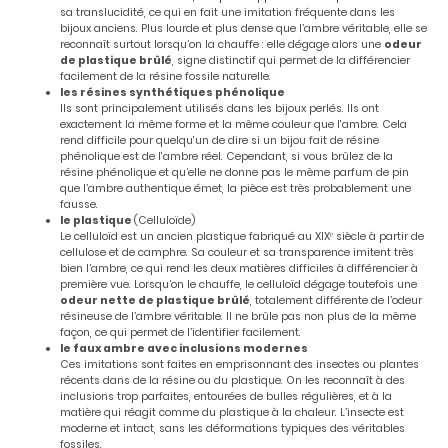
sa translucidité, ce qui en fait une imitation fréquente dans les
bijoux anciens. Plus lourde et plus dense que l’ambre véritable, elle se
reconnaît surtout lorsqu’on la chauffe : elle dégage alors une
odeur
de plastique brûlé
, signe distinctif qui permet de la différencier
facilement de la résine fossile naturelle.
les résines synthétiques phénolique
Ils sont principalement utilisés dans les bijoux perlés. Ils ont
exactement la même forme et la même couleur que l'ambre. Cela
rend difficile pour quelqu'un de dire si un bijou fait de résine
phénolique est de l'ambre réel. Cependant, si vous brûlez de la
résine phénolique et qu’elle ne donne pas le même parfum de pin
que l’ambre authentique émet, la pièce est très probablement une
fausse.
le plastique
(Celluloïde)
Le celluloïd est un ancien plastique fabriqué au XIXᵉ siècle à partir de
cellulose et de camphre. Sa couleur et sa transparence imitent très
bien l’ambre, ce qui rend les deux matières difficiles à différencier à
première vue. Lorsqu’on le chauffe, le celluloïd dégage toutefois une
odeur nette de plastique brûlé
, totalement différente de l’odeur
résineuse de l’ambre véritable. Il ne brûle pas non plus de la même
façon, ce qui permet de l’identifier facilement.
le faux ambre avec inclusions modernes
Ces imitations sont faites en emprisonnant des insectes ou plantes
récents dans de la résine ou du plastique. On les reconnaît à des
inclusions trop parfaites, entourées de bulles régulières, et à la
matière qui réagit comme du plastique à la chaleur. L’insecte est
moderne et intact, sans les déformations typiques des véritables
fossiles.