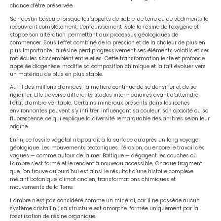
chance d’être préservée.
Son destin bascule lorsque les apports de sable, de terre ou de sédiments la
recouvrent complètement. L’enfouissement isole la résine de l’oxygène et
stoppe son altération, permettant aux processus géologiques de
commencer. Sous l’effet combiné de la pression et de la chaleur de plus en
plus importante, la résine perd progressivement ses éléments volatils et ses
molécules s’assemblent entre elles. Cette transformation lente et profonde,
appelée diagenèse, modifie sa composition chimique et la fait évoluer vers
un matériau de plus en plus stable.
Au fil des millions d’années, la matière continue de se densifier et de se
rigidifier. Elle traverse différents stades intermédiaires avant d’atteindre
l’état d’ambre véritable. Certains minéraux présents dans les roches
environnantes peuvent s’y infiltrer, influençant sa couleur, son opacité ou sa
fluorescence, ce qui explique la diversité remarquable des ambres selon leur
origine.
Enfin, ce fossile végétal n’apparaît à la surface qu’après un long voyage
géologique. Les mouvements tectoniques, l’érosion, ou encore le travail des
vagues — comme autour de la mer Baltique — dégagent les couches où
l’ambre s’est formé et le rendent à nouveau accessible. Chaque fragment
que l’on trouve aujourd’hui est ainsi le résultat d’une histoire complexe
mêlant botanique, climat ancien, transformations chimiques et
mouvements de la Terre.
L’ambre n’est pas considéré comme un minéral, car il ne possède aucun
système cristallin ; sa structure est amorphe, formée uniquement par la
fossilisation de résine organique.