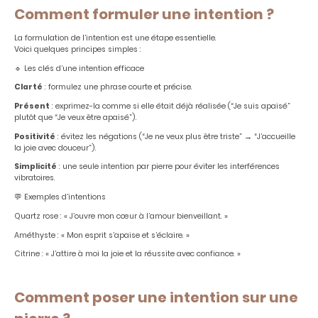
Comment formuler une intention ?
La formulation de l’intention est une étape essentielle.
Voici quelques principes simples :
🔹 Les clés d’une intention efficace
Clarté
: formulez une phrase courte et précise.
Présent
: exprimez-la comme si elle était déjà réalisée (“Je suis apaisé”
plutôt que “Je veux être apaisé”).
Positivité
: évitez les négations (“Je ne veux plus être triste” → “J’accueille
la joie avec douceur”).
Simplicité
: une seule intention par pierre pour éviter les interférences
vibratoires.
💬 Exemples d’intentions
Quartz rose : « J’ouvre mon cœur à l’amour bienveillant. »
Améthyste : « Mon esprit s’apaise et s’éclaire. »
Citrine : « J’attire à moi la joie et la réussite avec confiance. »
Comment poser une intention sur une