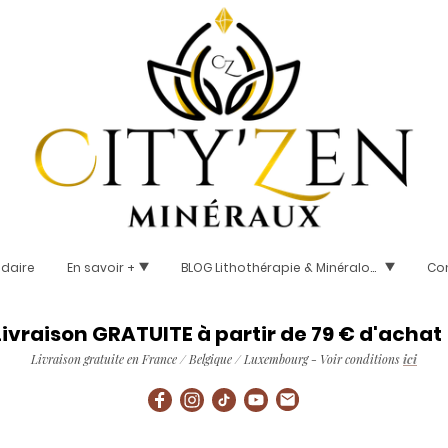
idaire
En savoir +
BLOG Lithothérapie & Minéralogie
Co
Livraison GRATUITE à partir de 79 € d'achat 
Livraison gratuite en France / Belgique / Luxembourg - Voir conditions
ici