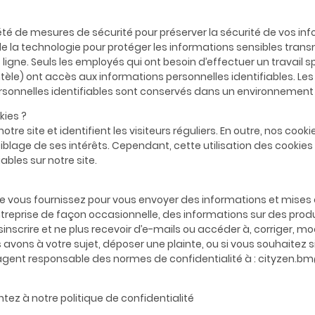
s
é de mesures de sécurité pour préserver la sécurité de vos inf
 de la technologie pour protéger les informations sensibles tran
igne. Seuls les employés qui ont besoin d’effectuer un travail s
entèle) ont accès aux informations personnelles identifiables. Les
rsonnelles identifiables sont conservés dans un environnement 
kies ?
tre site et identifient les visiteurs réguliers. En outre, nos cook
 ciblage de ses intérêts. Cependant, cette utilisation des cookie
ables sur notre site.
ue vous fournissez pour vous envoyer des informations et mises à
eprise de façon occasionnelle, des informations sur des produits
crire et ne plus recevoir d’e-mails ou accéder à, corriger, mo
avons à votre sujet, déposer une plainte, ou si vous souhaitez 
 agent responsable des normes de confidentialité à : cityzen
ntez à notre politique de confidentialité