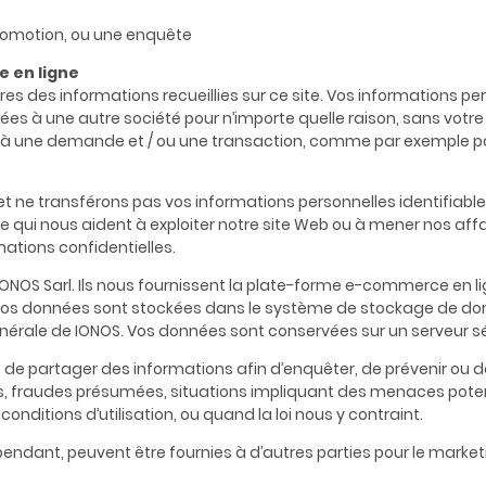
romotion, ou une enquête
e en ligne
es des informations recueillies sur ce site. Vos informations p
es à une autre société pour n’importe quelle raison, sans vot
e à une demande et / ou une transaction, comme par exemple
 ne transférons pas vos informations personnelles identifiable
ce qui nous aident à exploiter notre site Web ou à mener nos affa
ations confidentielles.
IONOS Sarl. Ils nous fournissent la plate-forme e-commerce en 
. Vos données sont stockées dans le système de stockage de d
générale de IONOS. Vos données sont conservées sur un serveur s
e de partager des informations afin d’enquêter, de prévenir ou
es, fraudes présumées, situations impliquant des menaces potent
onditions d’utilisation, ou quand la loi nous y contraint.
ndant, peuvent être fournies à d’autres parties pour le marketin