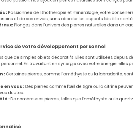
 avec passion, nos bijoux en pierres naturelles sont conçus p
és :
Passionnée de lithothérapie et minéralogie, votre conseillèr
esoins et de vos envies, sans aborder les aspects liés à la sant
éraux:
Plongez dans l'univers des pierres naturelles dans un cad
service de votre développement personnel
lus que de simples objets décoratifs. Elles sont utilisées depui
ersonnel. En travaillant en synergie avec votre énergie, elles p
n :
Certaines pierres, comme l'améthyste ou la labradorite, sont
e en vous :
Des pierres comme l’œil de tigre ou la citrine peuve
vos doutes.
été :
De nombreuses pierres, telles que l'améthyste ou le quartz 
nnalisé