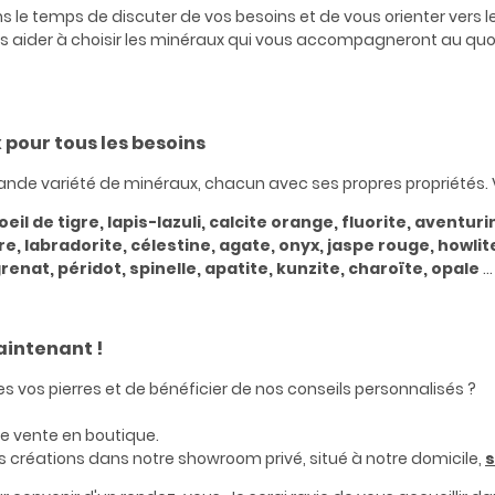
ons le temps de discuter de vos besoins et de vous orienter vers 
ous aider à choisir les minéraux qui vous accompagneront au quo
 pour tous les besoins
ande variété de minéraux, chacun avec ses propres propriétés.
il de tigre, lapis-lazuli, calcite orange, fluorite, aventur
, labradorite, célestine, agate, onyx, jaspe rouge, howlite
 grenat, péridot, spinelle, apatite, kunzite, charoïte, opale
...
intenant !
 vos pierres et de bénéficier de nos conseils personnalisés ?
e vente en boutique.
s créations dans notre showroom privé, situé à notre domicile,
s