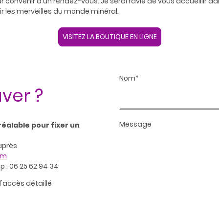
r convenir d'un rendez-vous. Je serai ravie de vous accueillir
ir les merveilles du monde minéral.
VISITEZ LA BOUTIQUE EN LIGNE
Nom
*
ver ?
Message
réalable pour fixer un
après
om
 : 06 25 62 94 34
d'accès détaillé