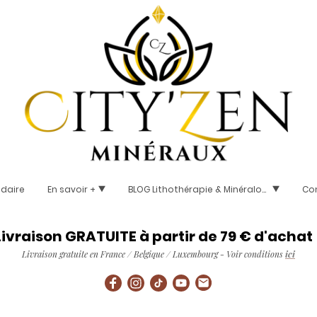
idaire
En savoir +
BLOG Lithothérapie & Minéralogie
Co
Livraison GRATUITE à partir de 79 € d'achat 
Livraison gratuite en France / Belgique / Luxembourg - Voir conditions
ici