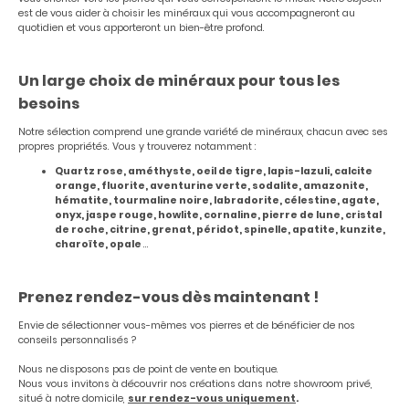
est de vous aider à choisir les minéraux qui vous accompagneront au
quotidien et vous apporteront un bien-être profond.
Un large choix de minéraux pour tous les
besoins
Notre sélection comprend une grande variété de minéraux, chacun avec ses
propres propriétés. Vous y trouverez notamment :
Quartz rose, améthyste, oeil de tigre, lapis-lazuli, calcite
orange, fluorite, aventurine verte, sodalite, amazonite,
hématite, tourmaline noire, labradorite, célestine, agate,
onyx, jaspe rouge, howlite, cornaline, pierre de lune, cristal
de roche, citrine, grenat, péridot, spinelle, apatite, kunzite,
charoïte, opale
...
Prenez rendez-vous dès maintenant !
Envie de sélectionner vous-mêmes vos pierres et de bénéficier de nos
conseils personnalisés ?
Nous ne disposons pas de point de vente en boutique.
Nous vous invitons à découvrir nos créations dans notre showroom privé,
situé à notre domicile,
sur rendez-vous uniquement
.