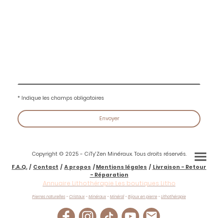
* Indique les champs obligatoires
Envoyer
Copyright © 2025 - CiTy'Zen Minéraux. Tous droits réservés.
F.A.Q.
/
Contact
/
A propos
/
Mentions légales
/
Livraison - Retour
- Réparation
Annuaire Lithothérapie Les boutiques Litho
Pierres naturelles
-
Cristaux
-
Minéraux
-
Minéral
-
Bijoux en pierre
-
Lithothérapie