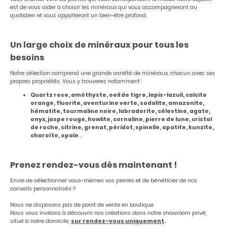
est de vous aider à choisir les minéraux qui vous accompagneront au
quotidien et vous apporteront un bien-être profond.
Un large choix de minéraux pour tous les
besoins
Notre sélection comprend une grande variété de minéraux, chacun avec ses
propres propriétés. Vous y trouverez notamment :
Quartz rose, améthyste, oeil de tigre, lapis-lazuli, calcite
orange, fluorite, aventurine verte, sodalite, amazonite,
hématite, tourmaline noire, labradorite, célestine, agate,
onyx, jaspe rouge, howlite, cornaline, pierre de lune, cristal
de roche, citrine, grenat, péridot, spinelle, apatite, kunzite,
charoïte, opale
...
Prenez rendez-vous dès maintenant !
Envie de sélectionner vous-mêmes vos pierres et de bénéficier de nos
conseils personnalisés ?
Nous ne disposons pas de point de vente en boutique.
Nous vous invitons à découvrir nos créations dans notre showroom privé,
situé à notre domicile,
sur rendez-vous uniquement
.