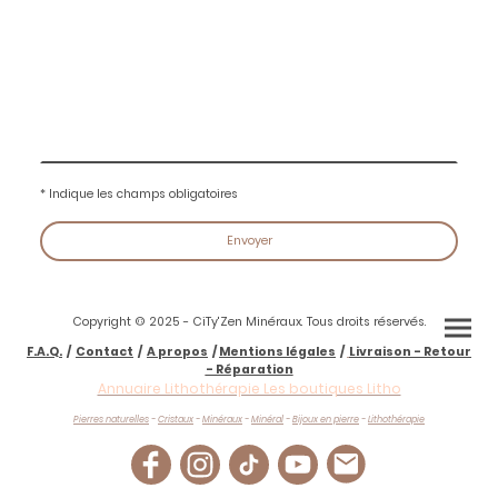
* Indique les champs obligatoires
Envoyer
Copyright © 2025 - CiTy'Zen Minéraux. Tous droits réservés.
F.A.Q.
/
Contact
/
A propos
/
Mentions légales
/
Livraison - Retour
- Réparation
Annuaire Lithothérapie Les boutiques Litho
Pierres naturelles
-
Cristaux
-
Minéraux
-
Minéral
-
Bijoux en pierre
-
Lithothérapie