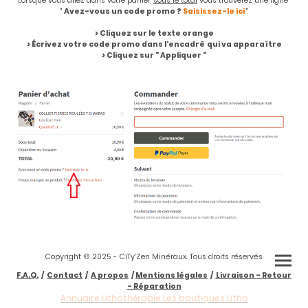
Lorsque vous allez dans votre panier,
sous le total
vous trouverez une ligne
"
Avez-vous un code promo ?
Saisissez-le ici
"
> Cliquez sur le texte orange
> Écrivez votre code promo dans l'encadré
qui va apparaître
> Cliquez sur " Appliquer "
Copyright © 2025 - CiTy'Zen Minéraux. Tous droits réservés.
F.A.Q.
/
Contact
/
A propos
/
Mentions légales
/
Livraison - Retour
- Réparation
Annuaire Lithothérapie Les boutiques Litho