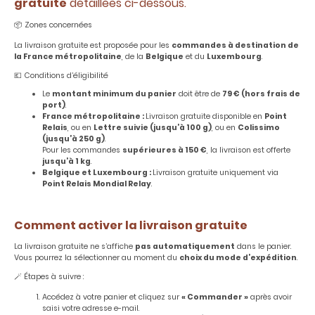
gratuite
détaillées ci-dessous.
📦 Zones concernées
La livraison gratuite est proposée pour les
commandes à destination de
la France métropolitaine
, de la
Belgique
et du
Luxembourg
.
💶 Conditions d’éligibilité
Le
montant minimum du panier
doit être de
79 € (hors frais de
port)
.
France métropolitaine :
Livraison gratuite disponible en
Point
Relais
, ou en
Lettre suivie (jusqu’à 100 g)
, ou en
Colissimo
(jusqu’à 250 g)
.
Pour les commandes
supérieures à 150 €
, la livraison est offerte
jusqu’à 1 kg
.
Belgique et Luxembourg :
Livraison gratuite uniquement via
Point Relais Mondial Relay
.
Comment activer la livraison gratuite
La livraison gratuite ne s’affiche
pas automatiquement
dans le panier.
Vous pourrez la sélectionner au moment du
choix du mode d’expédition
.
🪄 Étapes à suivre :
Accédez à votre panier et cliquez sur
« Commander »
après avoir
saisi votre adresse e-mail.